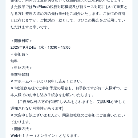
整理し、具体的な金額例を用いて税務調整の方法を解説いたします。
また後半ではProPlusの税務対応機能及び新リース対応において重要と
なる方針整理の進め方の先行事例をご紹介いたします。ご多忙の時期
とは存じますが、ご検討の一助として、ぜひこの機会をご活用してい
ただけますと幸いです。
＜開催日時＞
2025年9月24日（水）13:30～15:00
＜参加費＞
無料
＜申込方法＞
事前登録制
※ 本ホームページよりお申し込みください。
※ 1社複数名様でご参加予定の場合も、お手数ですがお一人様ずつ、ご
本人様でのお申し込み手続きをお願いいたします。
(ご自身以外の方の代理申し込みをされますと、受講URLが正しく
通知されない可能性があります)
※ 大変申し訳ございませんが、同業他社様のご参加はご遠慮いただい
ております。
＜開催方法＞
Webセミナー（オンライン）となります。