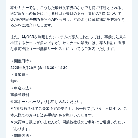
本セミナーでは、こうした最難度業務のなかでも特に課題とされる、
固定資産への振替における科目や費目の振替、集約の判断について、
OCRや判定率80%を誇るAIを活用し、どのように業務課題を解決でき
るかをご紹介いたします。
また、AI/OCRを利用したシステムの導入にあたっては、事前に効果を
検証するケースが多いですが、セミナーの最後には、導入検討に有用
な事前検証（一部無償サービス）についてもご案内いたします。
＜開催日時＞
2025年9月26日 (金) 13:30～14:30
＜参加費＞
無料
＜申込方法＞
事前登録制
※ 本ホームページよりお申し込みください。
※ 1社複数名様でご参加予定の場合も、お手数ですがお一人様ずつ、ご
本人様でのお申し込み手続きをお願いいたします。
※ 大変申し訳ございませんが、同業他社様のご参加はご遠慮いただい
ております。
＜開催方法＞