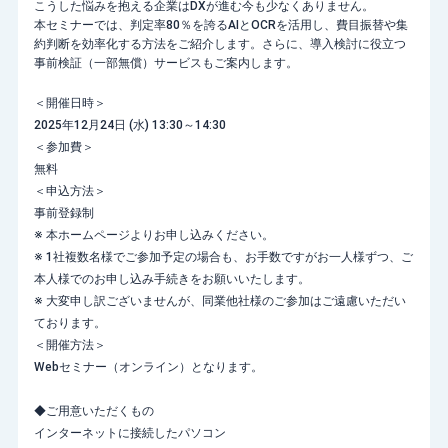
こうした悩みを抱える企業はDXが進む今も少なくありません。
本セミナーでは、判定率80％を誇るAIとOCRを活用し、費目振替や集
約判断を効率化する方法をご紹介します。さらに、導入検討に役立つ
事前検証（一部無償）サービスもご案内します。
＜開催日時＞
2025年12月24日 (水) 13:30～14:30
＜参加費＞
無料
＜申込方法＞
事前登録制
※ 本ホームページよりお申し込みください。
※ 1社複数名様でご参加予定の場合も、お手数ですがお一人様ずつ、ご
本人様でのお申し込み手続きをお願いいたします。
※ 大変申し訳ございませんが、同業他社様のご参加はご遠慮いただい
ております。
＜開催方法＞
Webセミナー（オンライン）となります。
◆ご用意いただくもの
インターネットに接続したパソコン